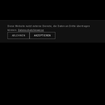
Diese Website nutzt externe Dienste, die Daten an Dritte übertragen
können.
Datenschutzhinweise
ABLEHNEN
AKZEPTIEREN
© 2026 R-T-S RAIL &
IMPRESSUM
AGB
KONTAKT
DATENSCHUTZ
EINWILLIGUNG
TRACKING SYSTEMS GMBH
WIDERRUFEN